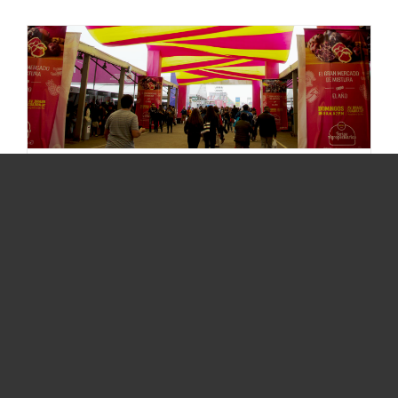
Mistura: ¿Es posible tener una feria
gastronómica consciente con el planeta?
Destacados
,
Noticias
Este año, cerca de 400 mil personas visitaron
Mistura, la feria gastronómica más grande de
América Latina. Si suponemos que, como parte
del consumo en la feria, todas ellas utilizaron
dos platos y dos vasos, se habría usado en