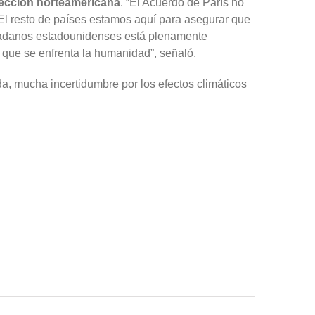
elección norteamericana
. “El Acuerdo de París no
 El resto de países estamos aquí para asegurar que
udadanos estadounidenses está plenamente
 que se enfrenta la humanidad”, señaló.
a, mucha incertidumbre por los efectos climáticos