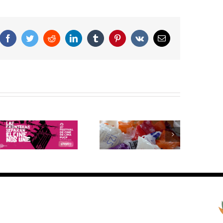
Facebook
Twitter
Reddit
LinkedIn
Tumblr
Pinterest
Vk
Correo
electrónico
Bolsas de plástico: 5
La preocupación del
datos que debes
Papa Francisco
saber sobre su
sobre el cuidado del
producción y
planeta y el cambio
consumo
climático