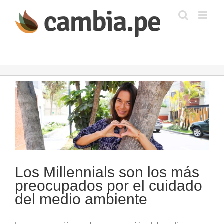
Saltar
al
contenido
Ver
imagen
más
grande
Los Millennials son los más
preocupados por el cuidado
del medio ambiente