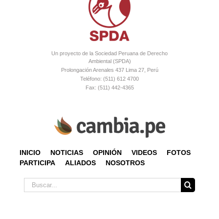
Un proyecto de la Sociedad Peruana de Derecho
Ambiental (SPDA)
Prolongación Arenales 437 Lima 27, Perú
Teléfono: (511) 612 4700
Fax: (511) 442-4365
INICIO
NOTICIAS
OPINIÓN
VIDEOS
FOTOS
PARTICIPA
ALIADOS
NOSOTROS
Buscar: