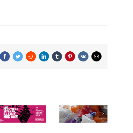
Facebook
Twitter
Reddit
LinkedIn
Tumblr
Pinterest
Vk
Correo
electrónico
Bolsas de plástico: 5
La preocupación del
datos que debes
Papa Francisco
saber sobre su
sobre el cuidado del
producción y
planeta y el cambio
consumo
climático