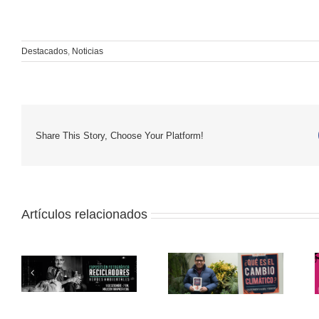
Destacados
,
Noticias
Share This Story, Choose Your Platform!
Artículos relacionados
Iván Lanegra:
a
“Nuestro principal
Muestra itinerante:
desafío es mejorar
Cine y medio
nuestra capacidad de
ambiente
resiliencia al cambio
s”