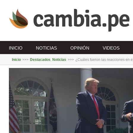
Saltar
al
contenido
INICIO
NOTICIAS
OPINIÓN
VIDEOS
Inicio
>>>
Destacados
,
Noticias
>>>
¿Cuáles fueron las reacciones en e
Ver
imagen
más
grande