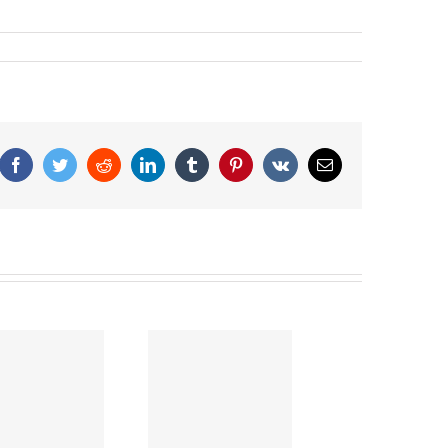
Facebook
Twitter
Reddit
LinkedIn
Tumblr
Pinterest
Vk
Correo
electrónico
Amazonia
boliviana
exportaria
tecnologia