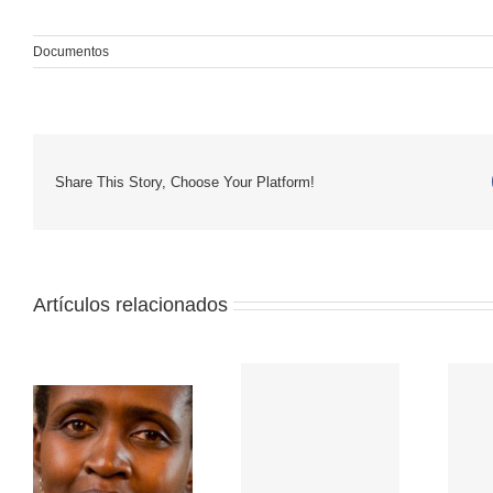
Documentos
Share This Story, Choose Your Platform!
Artículos relacionados
a,
am
Linea Base –
Luna Verde
Huasta (Ancash)
no