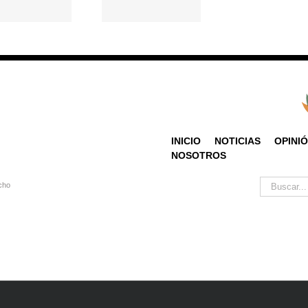
climatica
precolombina
INICIO
NOTICIAS
OPINI
NOSOTROS
Buscar:
cho