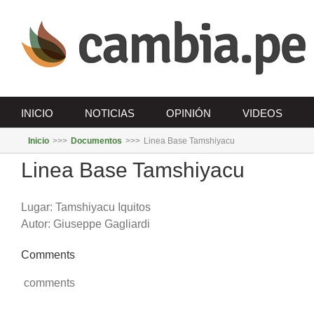
Saltar
al
contenido
INICIO
NOTICIAS
OPINIÓN
VIDEOS
Inicio
>>>
Documentos
>>>
Linea Base Tamshiyacu
Linea Base Tamshiyacu
Lugar: Tamshiyacu Iquitos
Autor: Giuseppe Gagliardi
Comments
comments