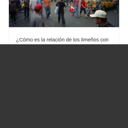
¿Cómo es la relación de los limeños con
el ambiente?
Destacados
,
Noticias
,
Opinión
Por Berenice Adrianzén Z.* La semana pasada
el observatorio ciudadano Lima Cómo Vamos
celebró el aniversario de la capital peruana
presentando por sexto año consecutivo los
resultados de la “Encuesta Lima Cómo Vamos
2015: Informe de percepción sobre la calidad
de vida”[1], que pone a disposición información
muy relevante para analizar la relación que