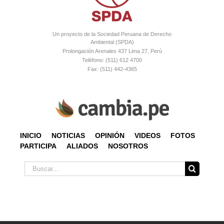
Un proyecto de la Sociedad Peruana de Derecho
Ambiental (SPDA)
Prolongación Arenales 437 Lima 27, Perú
Teléfono: (511) 612 4700
Fax: (511) 442-4365
INICIO
NOTICIAS
OPINIÓN
VIDEOS
FOTOS
PARTICIPA
ALIADOS
NOSOTROS
Buscar: