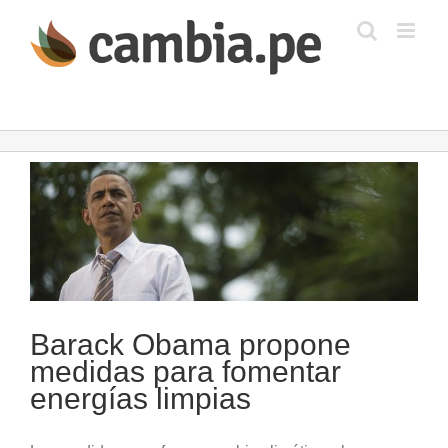
Saltar
al
contenido
Ver
imagen
más
grande
Barack Obama propone
medidas para fomentar
energías limpias