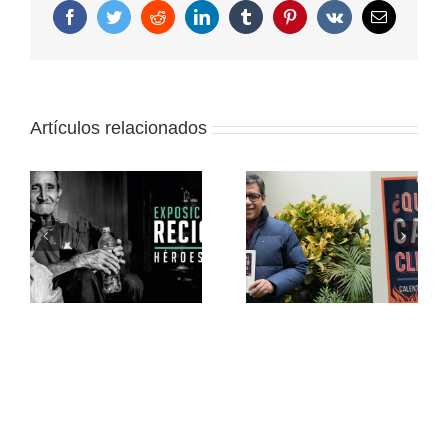
Facebook
Twitter
Reddit
LinkedIn
Tumblr
Pinterest
Vk
Correo
electrónico
Artículos relacionados
Iván Lanegra: “Nuestro
la
principal desafío es
Muestra itinerante:
ca
mejorar nuestra
Cine y medio ambiente
capacidad de
”
resiliencia al cambio
climático”