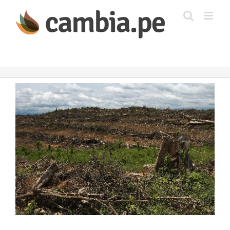
Saltar
al
contenido
Ver
imagen
más
grande