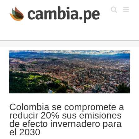
Saltar
al
contenido
Ver
imagen
más
grande
Colombia se compromete a
reducir 20% sus emisiones
de efecto invernadero para
el 2030