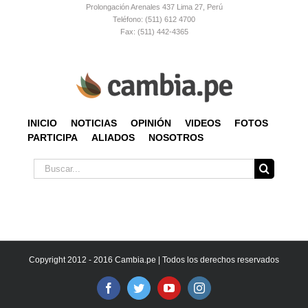
Prolongación Arenales 437 Lima 27, Perú
Teléfono: (511) 612 4700
Fax: (511) 442-4365
INICIO
NOTICIAS
OPINIÓN
VIDEOS
FOTOS
PARTICIPA
ALIADOS
NOSOTROS
Buscar:
Copyright 2012 - 2016 Cambia.pe | Todos los derechos reservados
Facebook
Twitter
YouTube
Instagram