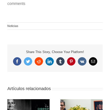
comments
Noticias
Share This Story, Choose Your Platform!
Facebook
Twitter
Reddit
LinkedIn
Tumblr
Pinterest
Vk
Correo
electrónico
Artículos relacionados
Iván Lanegra: “Nuestro