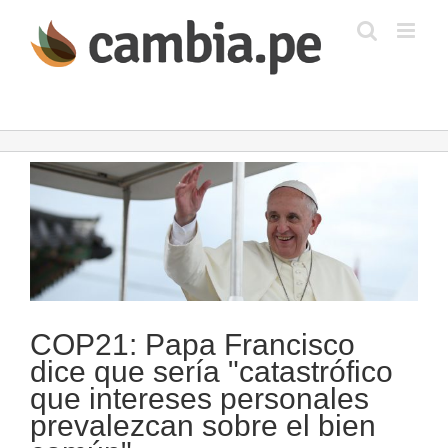
Saltar
al
contenido
Ver
imagen
más
grande
COP21: Papa Francisco
dice que sería "catastrófico
que intereses personales
prevalezcan sobre el bien