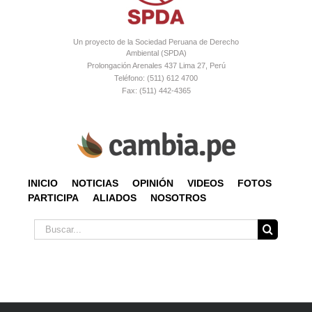
Un proyecto de la Sociedad Peruana de Derecho
Ambiental (SPDA)
Prolongación Arenales 437 Lima 27, Perú
Teléfono: (511) 612 4700
Fax: (511) 442-4365
INICIO
NOTICIAS
OPINIÓN
VIDEOS
FOTOS
PARTICIPA
ALIADOS
NOSOTROS
Buscar: