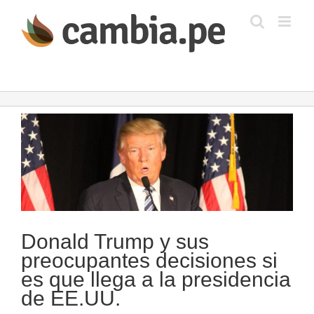
Saltar
al
contenido
Ver
imagen
más
grande
Donald Trump y sus
preocupantes decisiones si
es que llega a la presidencia
de EE.UU.