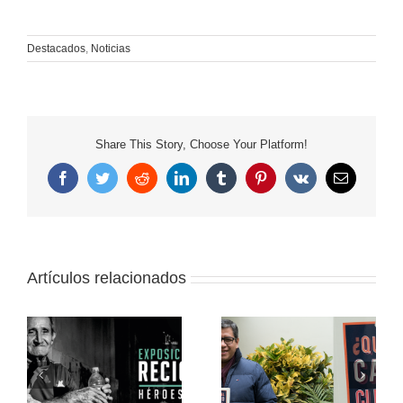
Destacados
,
Noticias
Share This Story, Choose Your Platform!
Facebook
Twitter
Reddit
LinkedIn
Tumblr
Pinterest
Vk
Correo
electrónico
Artículos relacionados
Iván Lanegra: “Nuestro
la
principal desafío es
Muestra itinerante:
ca
mejorar nuestra