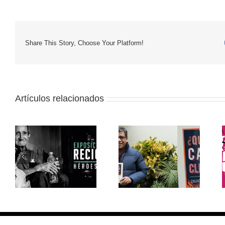
Share This Story, Choose Your Platform!
Artículos relacionados
Iván Lanegra:
a
“Nuestro principal
Muestra itinerante:
desafío es mejorar
Cine y medio
nuestra capacidad de
ambiente
resiliencia al cambio
s”
climático”