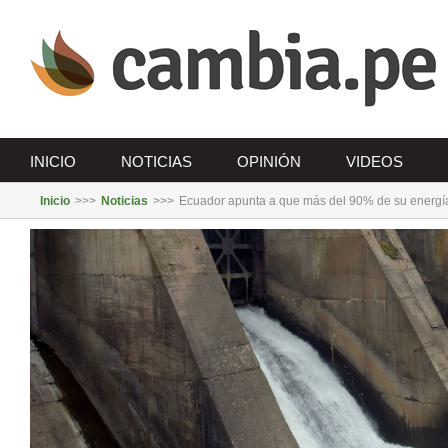
Saltar
al
contenido
INICIO
NOTICIAS
OPINIÓN
VIDEOS
Inicio
>>>
Noticias
>>>
Ecuador apunta a que más del 90% de su energía
Ver
imagen
más
grande