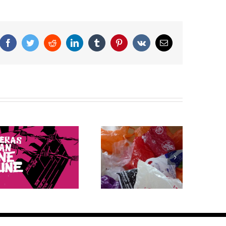
Facebook
Twitter
Reddit
LinkedIn
Tumblr
Pinterest
Vk
Correo
electrónico
Bolsas de plástico: 5
¿Cuáles fueron las
datos que debes
reacciones en el
saber sobre su
mundo ante el retiro
producción y
de EE.UU. del
consumo
Acuerdo de París?