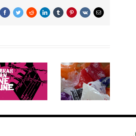
Facebook
Twitter
Reddit
LinkedIn
Tumblr
Pinterest
Vk
Correo
electrónico
Bolsas de plástico: 5
¿Cuáles fueron las
datos que debes
reacciones en el
saber sobre su
mundo ante el retiro
producción y
de EE.UU. del
consumo
Acuerdo de París?