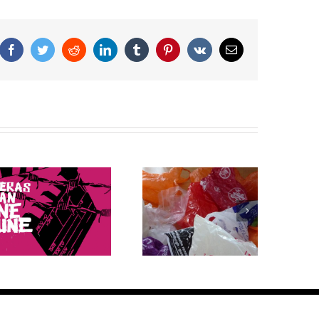
Facebook
Twitter
Reddit
LinkedIn
Tumblr
Pinterest
Vk
Correo
electrónico
Bolsas de plástico: 5
La preocupación del
datos que debes
Papa Francisco
saber sobre su
sobre el cuidado del
producción y
planeta y el cambio
consumo
climático