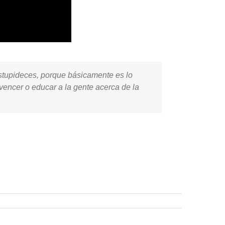
stupideces, porque básicamente es lo
encer o educar a la gente acerca de la