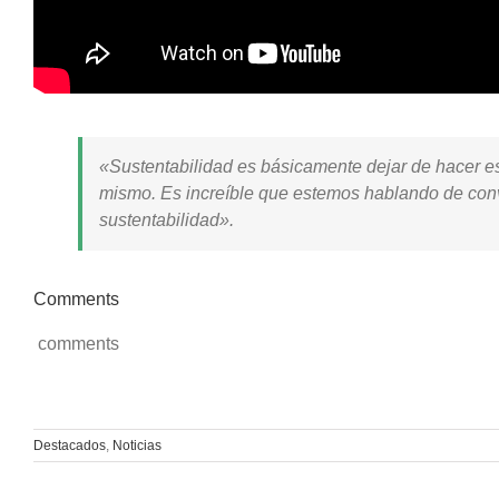
«Sustentabilidad es básicamente dejar de hacer e
mismo. Es increíble que estemos hablando de conv
sustentabilidad».
Comments
comments
Destacados
,
Noticias