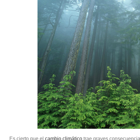
Es cierto que el
cambio climático
trae graves consecuencias