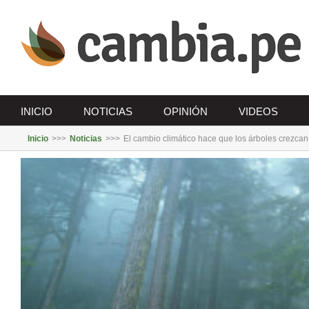
Saltar
al
contenido
INICIO
NOTICIAS
OPINIÓN
VIDEOS
Inicio
>>>
Noticias
>>>
El cambio climático hace que los árboles crezca
Ver
imagen
más
grande