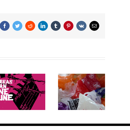
Facebook
Twitter
Reddit
LinkedIn
Tumblr
Pinterest
Vk
Correo
electrónico
Bolsas de plástico: 5
¿Cuáles fueron las
datos que debes
reacciones en el
saber sobre su
mundo ante el retiro
producción y
de EE.UU. del
consumo
Acuerdo de París?