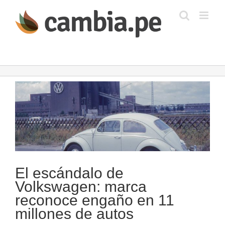
Saltar
al
contenido
Ver
imagen
más
grande
El escándalo de
Volkswagen: marca
reconoce engaño en 11
millones de autos