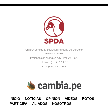
Un proyecto de la Sociedad Peruana de Derecho
Ambiental (SPDA)
Prolongación Arenales 437 Lima 27, Perú
Teléfono: (511) 612 4700
Fax: (511) 442-4365
INICIO
NOTICIAS
OPINIÓN
VIDEOS
FOTOS
PARTICIPA
ALIADOS
NOSOTROS