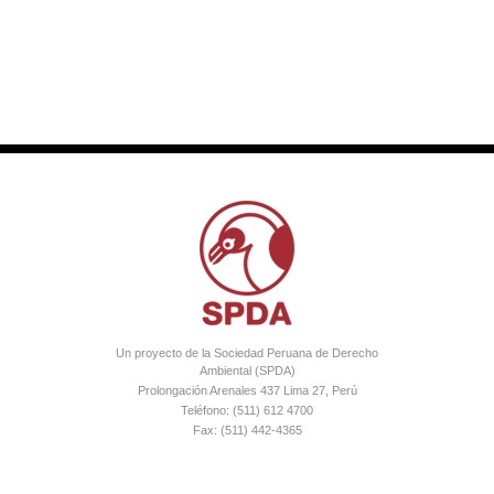
Un proyecto de la Sociedad Peruana de Derecho
Ambiental (SPDA)
Prolongación Arenales 437 Lima 27, Perú
Teléfono: (511) 612 4700
Fax: (511) 442-4365