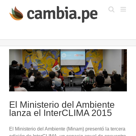
Saltar
al
contenido
Ver
imagen
más
grande
El Ministerio del Ambiente
lanza el InterCLIMA 2015
El Ministerio del Ambiente (Minam) presentó la tercera