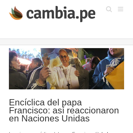
Saltar
al
contenido
Ver
imagen
más
grande
Encíclica del papa
Francisco: así reaccionaron
en Naciones Unidas