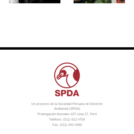
climático”
Un proyecto de la Sociedad Peruana de Derecho
Ambiental (SPDA)
Prolongación Arenales 437 Lima 27, Perú
Teléfono: (511) 612 4700
Fax: (511) 442-4365