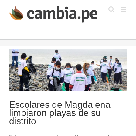
Saltar
al
contenido
Ver
imagen
más
grande
Escolares de Magdalena
limpiaron playas de su
distrito