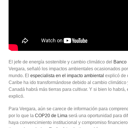
El jefe de energía sostenible y cambio climático del
Banco 
Vergara, señaló los impactos ambientales ocasionados por 
mundo. El
especialista en el impacto ambiental
explicó de 
Caribe ha ido transformándose debido al cambio climático
Canadá habrá más tierras para cultivar. Y si bien lo habrá,
explicó.
Para Vergara, aún se carece de información para compren
por lo que la
COP20 de Lima
será una oportunidad para dif
haya convencimiento institucional y compromiso financiero 