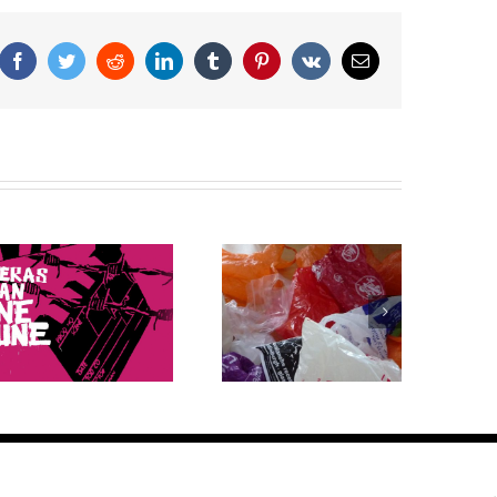
Facebook
Twitter
Reddit
LinkedIn
Tumblr
Pinterest
Vk
Correo
electrónico
Bolsas de plástico: 5
¿Cuáles fueron las
datos que debes
reacciones en el
saber sobre su
mundo ante el retiro
producción y
de EE.UU. del
consumo
Acuerdo de París?