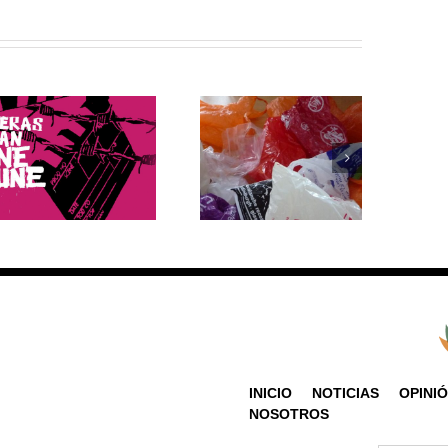
Bolsas de plástico: 5
¿Cuáles fueron las
datos que debes
reacciones en el
saber sobre su
mundo ante el retiro
producción y
de EE.UU. del
consumo
Acuerdo de París?
INICIO
NOTICIAS
OPINI
NOSOTROS