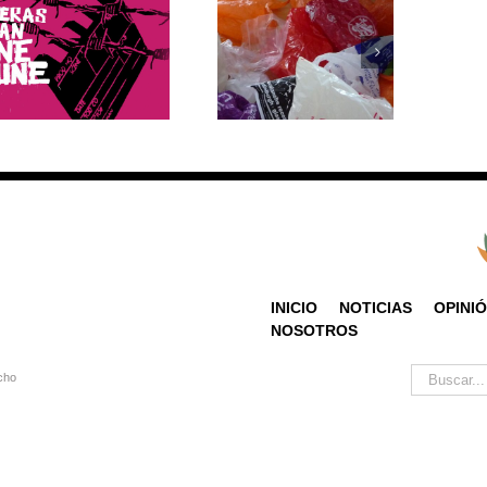
Bolsas de plástico: 5
¿Cuáles fueron las
datos que debes
reacciones en el
saber sobre su
mundo ante el retiro
producción y
de EE.UU. del
consumo
Acuerdo de París?
INICIO
NOTICIAS
OPINI
NOSOTROS
Buscar:
cho