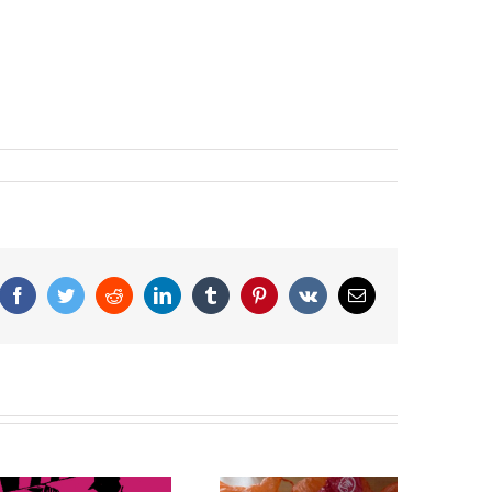
Facebook
Twitter
Reddit
LinkedIn
Tumblr
Pinterest
Vk
Correo
electrónico