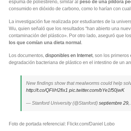
espuma de poliestireno, similar al
peso de una píldora p
consumido en dióxido de carbono, como lo harían con cualq
La investigación fue realizada por estudiantes de la univer
Wu, quien señaló que los resultados “han abierto una nuev
contaminación del plástico». Por otro lado, aseguró que l
los que comían una dieta normal
.
Los documentos,
disponibles en Internet
, son los primeros
degradación bacteriana de plástico en el intestino de un an
New findings show that mealworms could help solve
http://t.co/QFliH2fix1
pic.twitter.com/bYe1f50jwK
— Stanford University (@Stanford)
septiembre 29,
Foto de portada referencial: Flickr.com/Daniel Lobo