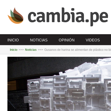
Saltar
al
contenido
INICIO
NOTICIAS
OPINIÓN
VIDEOS
Inicio
>>>
Noticias
>>>
Gusanos de harina se alimentan de plástico no 
Ver
imagen
más
grande