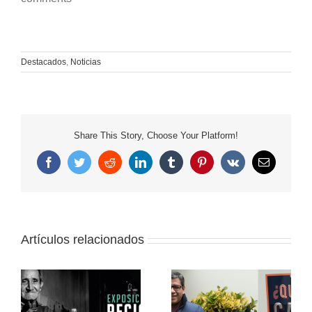
Destacados
,
Noticias
Share This Story, Choose Your Platform!
Facebook
Twitter
Reddit
LinkedIn
Tumblr
Pinterest
Vk
Correo
electrónico
Artículos relacionados
Iván Lanegra: “Nuestro
la
principal desafío es