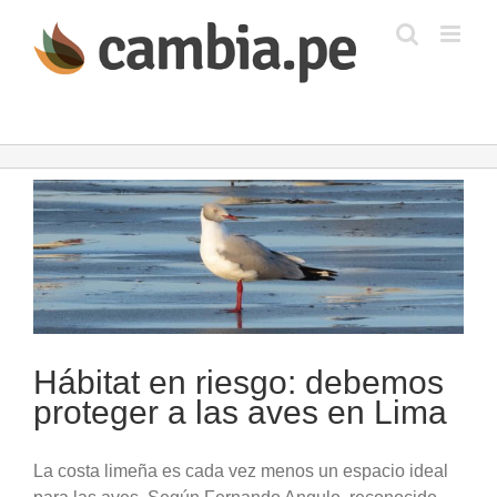
Saltar
al
contenido
Ver
imagen
más
grande
Hábitat en riesgo: debemos
proteger a las aves en Lima
La costa limeña es cada vez menos un espacio ideal