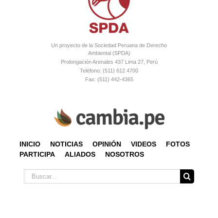
Un proyecto de la Sociedad Peruana de Derecho
Ambiental (SPDA)
Prolongación Arenales 437 Lima 27, Perú
Teléfono: (511) 612 4700
Fax: (511) 442-4365
INICIO
NOTICIAS
OPINIÓN
VIDEOS
FOTOS
PARTICIPA
ALIADOS
NOSOTROS
Buscar: