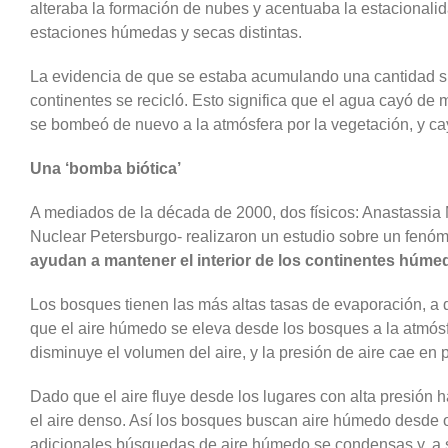
alteraba la formación de nubes y acentuaba la estacionalid
estaciones húmedas y secas distintas.
La evidencia de que se estaba acumulando una cantidad signi
continentes se recicló. Esto significa que el agua cayó de
se bombeó de nuevo a la atmósfera por la vegetación, y c
Una ‘bomba biótica’
A mediados de la década de 2000, dos físicos: Anastassia M
Nuclear Petersburgo- realizaron un estudio sobre un fenó
ayudan a mantener el interior de los continentes húme
Los bosques tienen las más altas tasas de evaporación, a d
que el aire húmedo se eleva desde los bosques a la atmósf
disminuye el volumen del aire, y la presión de aire cae en 
Dado que el aire fluye desde los lugares con alta presión h
el aire denso. Así los bosques buscan aire húmedo desde ot
adicionales búsquedas de aire húmedo se condensas y, a s