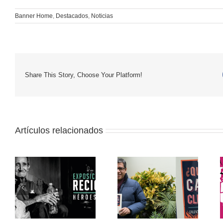
Banner Home
,
Destacados
,
Noticias
Share This Story, Choose Your Platform!
Artículos relacionados
Iván Lanegra:
a
“Nuestro principal
Muestra itinerante:
desafío es mejorar
Cine y medio
nuestra capacidad de
ambiente
resiliencia al cambio
s”
climático”