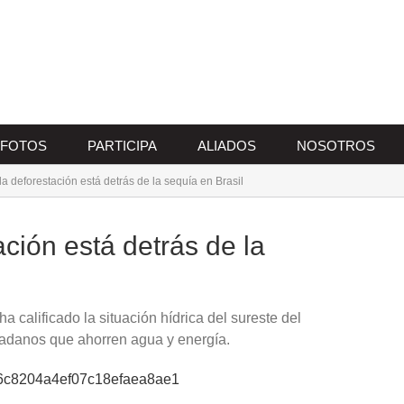
FOTOS
PARTICIPA
ALIADOS
NOSOTROS
 la deforestación está detrás de la sequía en Brasil
ación está detrás de la
a calificado la situación hídrica del sureste del
dadanos que ahorren agua y energía.