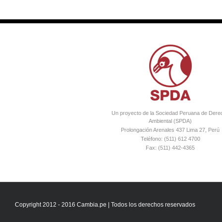
Un proyecto de la Sociedad Peruana de Dere
Ambiental (SPDA)
Prolongación Arenales 437 Lima 27, Perú
Teléfono: (511) 612 4700
Fax: (511) 442-4365
Copyright 2012 - 2016 Cambia.pe | Todos los derechos reservados