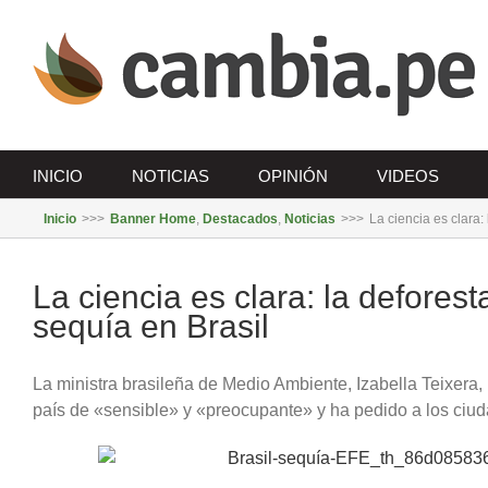
Saltar
al
contenido
INICIO
NOTICIAS
OPINIÓN
VIDEOS
Inicio
>>>
Banner Home
,
Destacados
,
Noticias
>>>
La ciencia es clara:
Ver
imagen
La ciencia es clara: la deforest
más
sequía en Brasil
grande
La ministra brasileña de Medio Ambiente, Izabella Teixera, h
país de «sensible» y «preocupante» y ha pedido a los ciu