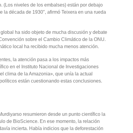
o. (Los niveles de los embalses) están por debajo
de la década de 1930″, afirmó Teixera en una rueda
o global ha sido objeto de mucha discusión y debate
la Convención sobre el Cambio Climático de la ONU.
imático local ha recibido mucha menos atención.
entes, la atención pasa a los impactos más
ífico en el Instituto Nacional de Investigaciones
del clima de la Amazonia», que unía la actual
políticos están cuestionando estas conclusiones.
Murdiyarso resumieron desde un punto científico la
ículo de BioScience. En ese momento, la relación
davía incierta. Había indicios que la deforestación