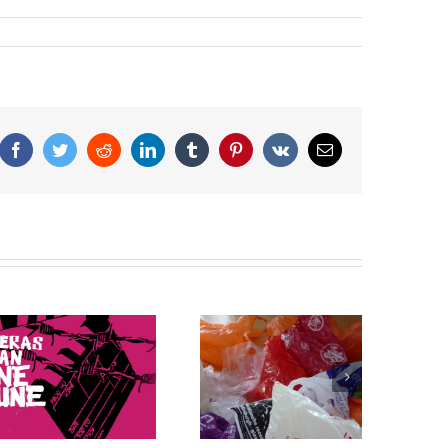
Facebook
Twitter
Reddit
LinkedIn
Tumblr
Pinterest
Vk
Correo
electrónico
Bolsas de plástico: 5
La preocupación del
datos que debes
Papa Francisco
saber sobre su
sobre el cuidado del
producción y
planeta y el cambio
consumo
climático