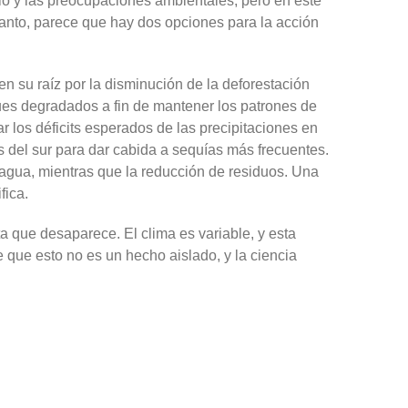
ollo y las preocupaciones ambientales, pero en este
tanto, parece que hay dos opciones para la acción
en su raíz por la disminución de la deforestación
ues degradados a fin de mantener los patrones de
r los déficits esperados de las precipitaciones en
s del sur para dar cabida a sequías más frecuentes.
 agua, mientras que la reducción de residuos. Una
fica.
a que desaparece. El clima es variable, y esta
 que esto no es un hecho aislado, y la ciencia