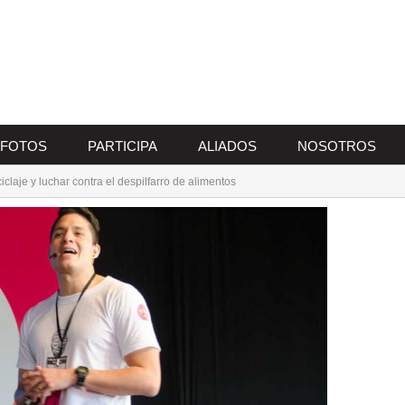
FOTOS
PARTICIPA
ALIADOS
NOSOTROS
claje y luchar contra el despilfarro de alimentos