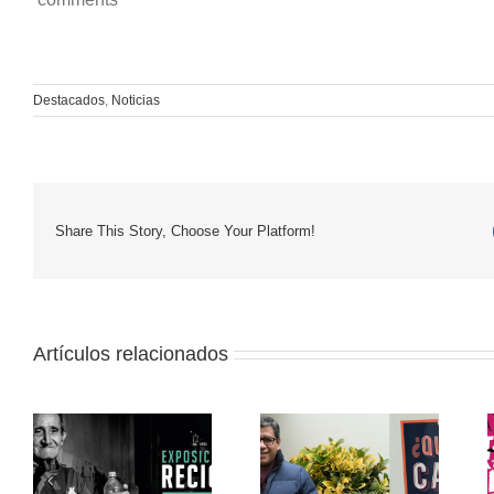
Destacados
,
Noticias
Share This Story, Choose Your Platform!
Artículos relacionados
Iván Lanegra:
a
“Nuestro principal
Muestra itinerante: