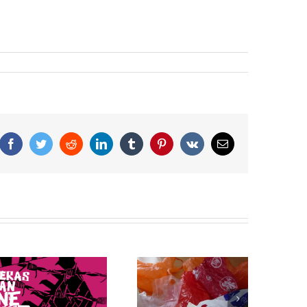
Facebook
Twitter
Reddit
LinkedIn
Tumblr
Pinterest
Vk
Correo
electrónico
Bolsas de plástico: 5
La preocupación del
datos que debes
Papa Francisco