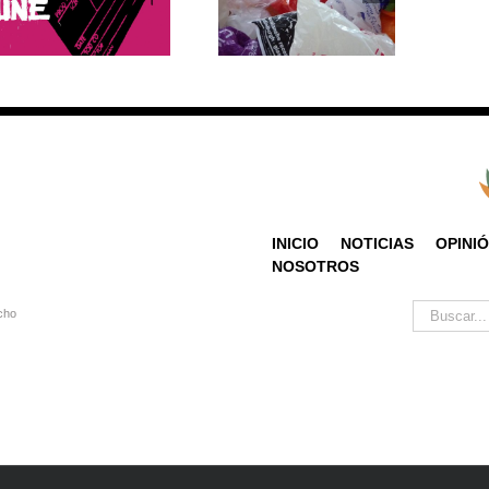
saber sobre su
sobre el cuidado del
producción y
planeta y el cambio
consumo
climático
INICIO
NOTICIAS
OPINI
NOSOTROS
Buscar:
cho