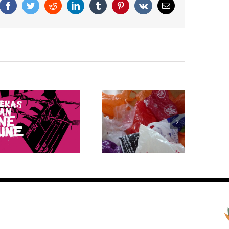
Facebook
Twitter
Reddit
LinkedIn
Tumblr
Pinterest
Vk
Correo
electrónico
Bolsas de plástico: 5
¿Cuáles fueron las
datos que debes
reacciones en el
saber sobre su
mundo ante el retiro
producción y
de EE.UU. del
consumo
Acuerdo de París?