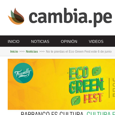
Saltar
al
contenido
INICIO
NOTICIAS
OPINIÓN
VIDEOS
Inicio
>>>
Noticias
>>>
No te pierdas el Eco Green Fest este 6 de junio
Ver
imagen
más
grande