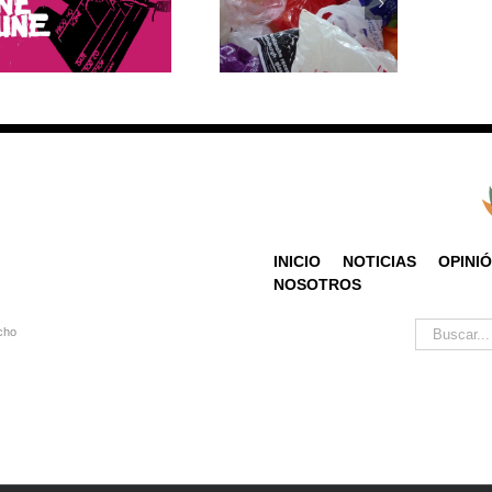
datos que debes
reacciones en el
saber sobre su
mundo ante el retiro
producción y
de EE.UU. del
consumo
Acuerdo de París?
INICIO
NOTICIAS
OPINI
NOSOTROS
Buscar:
cho