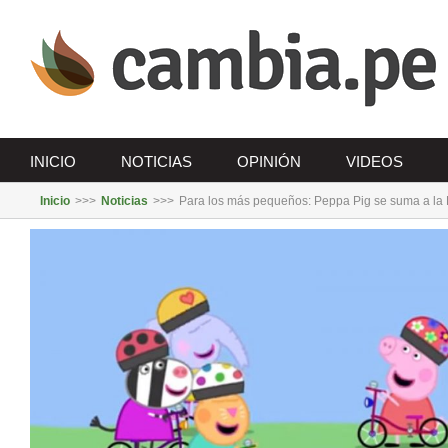
Saltar
al
contenido
INICIO
NOTICIAS
OPINIÓN
VIDEOS
Inicio
>>>
Noticias
>>>
Para los más pequeños: Peppa Pig se suma a la 
Ver
imagen
más
grande