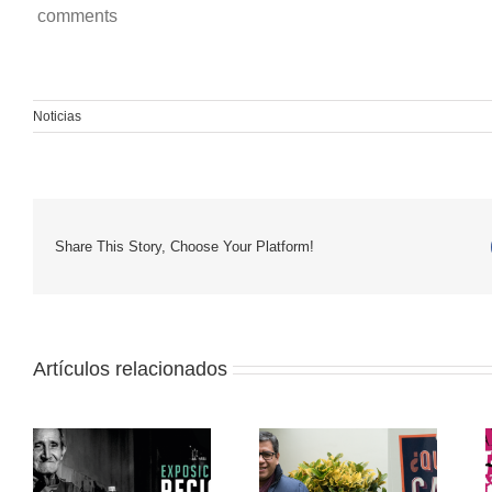
comments
Noticias
Share This Story, Choose Your Platform!
Artículos relacionados
Iván Lanegra:
a
“Nuestro principal