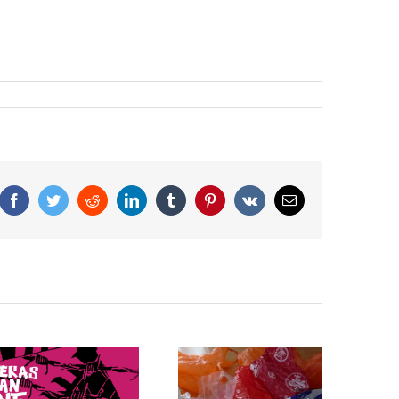
Facebook
Twitter
Reddit
LinkedIn
Tumblr
Pinterest
Vk
Correo
electrónico
Bolsas de plástico: 5
¿Cuáles fueron las