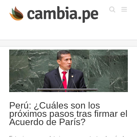
Saltar
al
contenido
Ver
imagen
más
grande
Perú: ¿Cuáles son los
próximos pasos tras firmar el
Acuerdo de París?