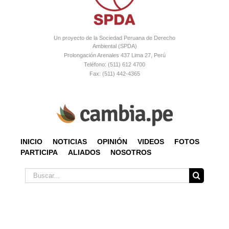
Un proyecto de la Sociedad Peruana de Derecho
Ambiental (SPDA)
Prolongación Arenales 437 Lima 27, Perú
Teléfono: (511) 612 4700
Fax: (511) 442-4365
INICIO
NOTICIAS
OPINIÓN
VIDEOS
FOTOS
PARTICIPA
ALIADOS
NOSOTROS
Buscar: