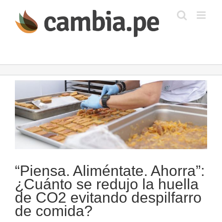
Saltar
al
contenido
Ver
imagen
más
grande
“Piensa. Aliméntate. Ahorra”:
¿Cuánto se redujo la huella
de CO2 evitando despilfarro
de comida?