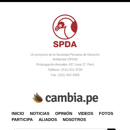
Un proyecto de la Sociedad Peruana de Derecho
Ambiental (SPDA)
Prolongación Arenales 437 Lima 27, Perú
Teléfono: (511) 612 4700
Fax: (511) 442-4365
INICIO
NOTICIAS
OPINIÓN
VIDEOS
FOTOS
PARTICIPA
ALIADOS
NOSOTROS