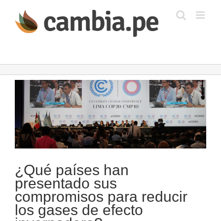
Saltar
al
contenido
Ver
imagen
más
grande
¿Qué países han
presentado sus
compromisos para reducir
los gases de efecto