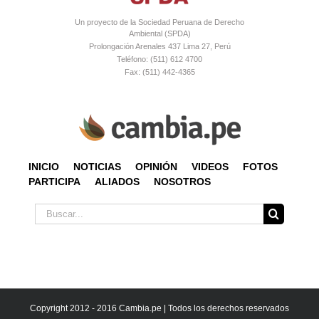
Un proyecto de la Sociedad Peruana de Derecho
Ambiental (SPDA)
Prolongación Arenales 437 Lima 27, Perú
Teléfono: (511) 612 4700
Fax: (511) 442-4365
INICIO
NOTICIAS
OPINIÓN
VIDEOS
FOTOS
PARTICIPA
ALIADOS
NOSOTROS
Buscar:
Copyright 2012 - 2016 Cambia.pe | Todos los derechos reservados