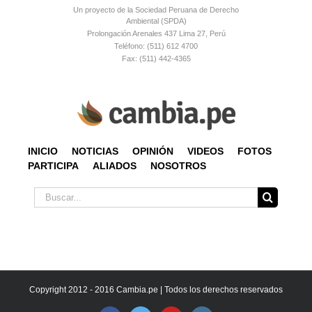
Un proyecto de la Sociedad Peruana de Derecho
Ambiental (SPDA)
Prolongación Arenales 437 Lima 27, Perú
Teléfono: (511) 612 4700
Fax: (511) 442-4365
INICIO
NOTICIAS
OPINIÓN
VIDEOS
FOTOS
PARTICIPA
ALIADOS
NOSOTROS
Buscar:
Copyright 2012 - 2016 Cambia.pe | Todos los derechos reservados