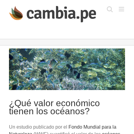
Saltar
al
contenido
Ver
imagen
más
grande
¿Qué valor económico
tienen los océanos?
Un estudio publicado por el
Fondo Mundial para la