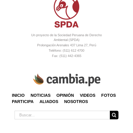
Un proyecto de la Sociedad Peruana de Derecho
Ambiental (SPDA)
Prolongación Arenales 437 Lima 27, Perú
Teléfono: (511) 612 4700
Fax: (511) 442-4365
INICIO
NOTICIAS
OPINIÓN
VIDEOS
FOTOS
PARTICIPA
ALIADOS
NOSOTROS
Buscar: