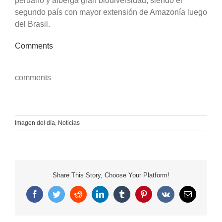
peruano y alberga gran biodiversidad, siendo el
segundo país con mayor extensión de Amazonía luego
del Brasil.
Comments
comments
Imagen del día
,
Noticias
Share This Story, Choose Your Platform!
Facebook
Twitter
Reddit
LinkedIn
Tumblr
Pinterest
Vk
Correo
electrónico