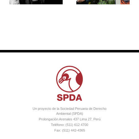
climático”
Un proyecto de la Sociedad Peruana de Derecho
Ambiental (SPDA)
Prolongación Arenales 437 Lima 27, Perú
Teléfono: (511) 612 4700
Fax: (511) 442-4365