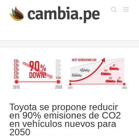
Saltar
al
contenido
Ver
imagen
más
grande
Toyota se propone reducir
en 90% emisiones de CO2
en vehículos nuevos para
2050