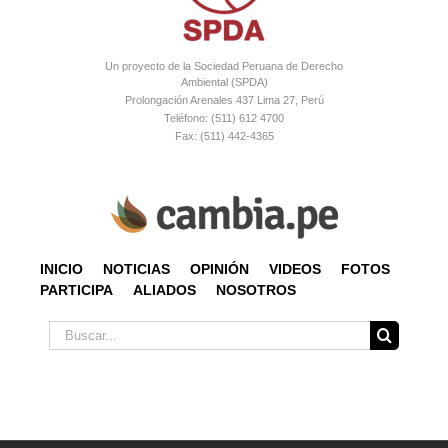
Un proyecto de la Sociedad Peruana de Derecho
Ambiental (SPDA)
Prolongación Arenales 437 Lima 27, Perú
Teléfono: (511) 612 4700
Fax: (511) 442-4365
INICIO
NOTICIAS
OPINIÓN
VIDEOS
FOTOS
PARTICIPA
ALIADOS
NOSOTROS
Buscar: