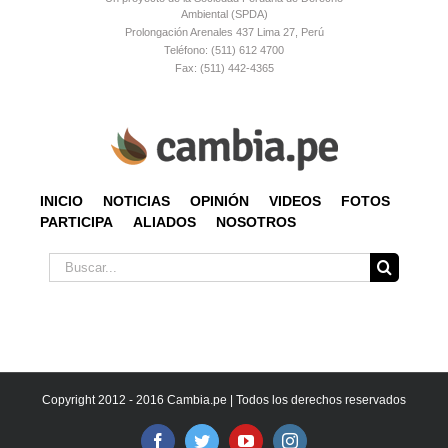
Ambiental (SPDA)
Prolongación Arenales 437 Lima 27, Perú
Teléfono: (511) 612 4700
Fax: (511) 442-4365
INICIO
NOTICIAS
OPINIÓN
VIDEOS
FOTOS
PARTICIPA
ALIADOS
NOSOTROS
Buscar:
Copyright 2012 - 2016 Cambia.pe | Todos los derechos reservados
Facebook
Twitter
YouTube
Instagram