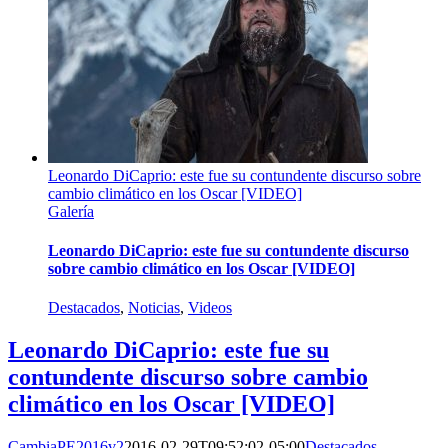
Leonardo DiCaprio: este fue su contundente discurso sobre
cambio climático en los Oscar [VIDEO]
Galería
Leonardo DiCaprio: este fue su contundente discurso
sobre cambio climático en los Oscar [VIDEO]
Destacados
,
Noticias
,
Videos
Leonardo DiCaprio: este fue su
contundente discurso sobre cambio
climático en los Oscar [VIDEO]
CambiaPE2016v2
2016-02-29T09:52:02-05:00
Destacados
,