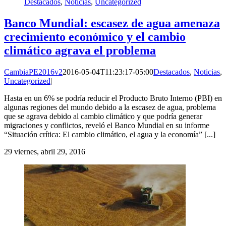
Destacados
,
Noticias
,
Uncategorized
Banco Mundial: escasez de agua amenaza
crecimiento económico y el cambio
climático agrava el problema
CambiaPE2016v2
2016-05-04T11:23:17-05:00
Destacados
,
Noticias
,
Uncategorized
|
Hasta en un 6% se podría reducir el Producto Bruto Interno (PBI) en
algunas regiones del mundo debido a la escasez de agua, problema
que se agrava debido al cambio climático y que podría generar
migraciones y conflictos, reveló el Banco Mundial en su informe
“Situación crítica: El cambio climático, el agua y la economía” [...]
29
viernes, abril 29, 2016