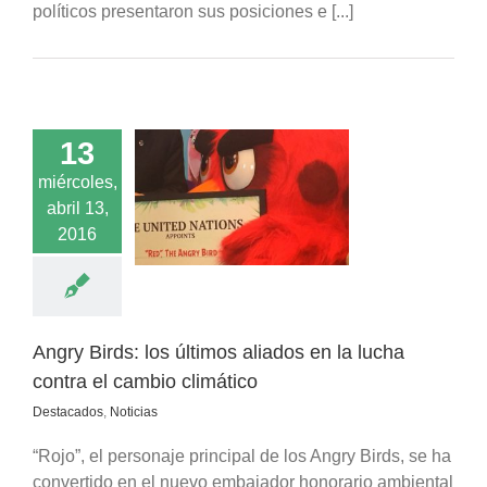
políticos presentaron sus posiciones e [...]
13
miércoles,
irds: los últimos
abril 13,
en la lucha contra
mbio climático
2016
acados
Noticias
Angry Birds: los últimos aliados en la lucha
contra el cambio climático
Destacados
,
Noticias
“Rojo”, el personaje principal de los Angry Birds, se ha
convertido en el nuevo embajador honorario ambiental