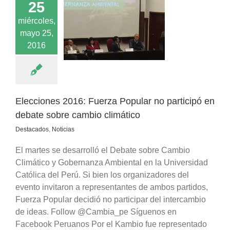
25
nes 2016: Fuerza
miércoles,
 no participó en
mayo 25,
e sobre cambio
2016
climático
acados
Noticias
Elecciones 2016: Fuerza Popular no participó en
debate sobre cambio climático
Destacados
,
Noticias
El martes se desarrolló el Debate sobre Cambio
Climático y Gobernanza Ambiental en la Universidad
Católica del Perú. Si bien los organizadores del
evento invitaron a representantes de ambos partidos,
Fuerza Popular decidió no participar del intercambio
de ideas. Follow @Cambia_pe Síguenos en
Facebook Peruanos Por el Kambio fue representado