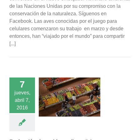
de las Naciones Unidas por su compromiso con la
conservación de la naturaleza. Síguenos en
Facebook. Las aves conocidas por el juego para
celulares comenzaron su trabajo en marzo y desde
entonces, han “viajado por el mundo” para compartir
[...]
7
ión de residuos
jueves,
nticios es una
abril 7,
enta para luchar
 cambio climático,
2016
gún estudio
acados
Noticias