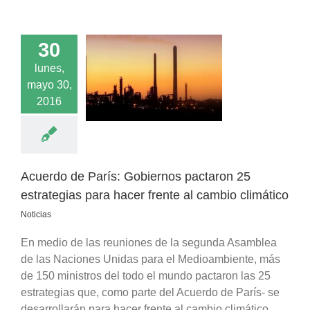
30
rdo de París:
lunes,
nos pactaron 25
mayo 30,
egias para hacer
2016
l cambio climático
Noticias
Acuerdo de París: Gobiernos pactaron 25
estrategias para hacer frente al cambio climático
Noticias
En medio de las reuniones de la segunda Asamblea
de las Naciones Unidas para el Medioambiente, más
de 150 ministros del todo el mundo pactaron las 25
estrategias que, como parte del Acuerdo de París- se
desarrollarán para hacer frente al cambio climático.