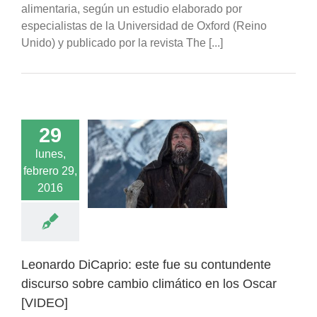
alimentaria, según un estudio elaborado por
especialistas de la Universidad de Oxford (Reino
Unido) y publicado por la revista The [...]
29
o DiCaprio: este
su contundente
lunes,
so sobre cambio
febrero 29,
ico en los Oscar
2016
[VIDEO]
cados
Noticias
Videos
Leonardo DiCaprio: este fue su contundente
discurso sobre cambio climático en los Oscar
[VIDEO]