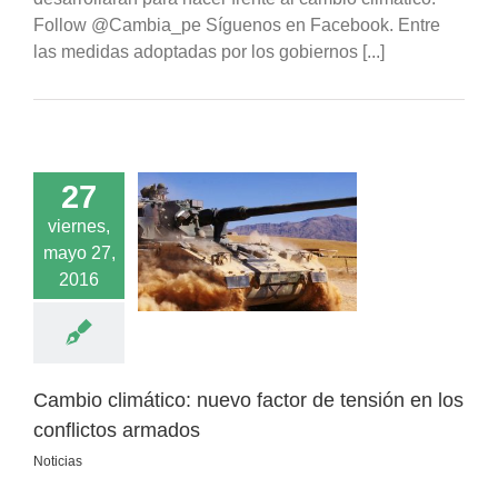
Follow @Cambia_pe Síguenos en Facebook. Entre
las medidas adoptadas por los gobiernos [...]
27
viernes,
climático: nuevo
mayo 27,
de tensión en los
lictos armados
2016
Noticias
Cambio climático: nuevo factor de tensión en los
conflictos armados
Noticias