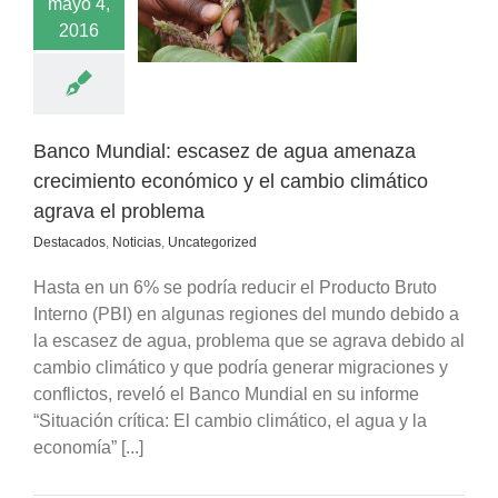
mayo 4,
o climático agrava
2016
l problema
cados
Noticias
categorized
Banco Mundial: escasez de agua amenaza
crecimiento económico y el cambio climático
agrava el problema
Destacados
,
Noticias
,
Uncategorized
Hasta en un 6% se podría reducir el Producto Bruto
Interno (PBI) en algunas regiones del mundo debido a
la escasez de agua, problema que se agrava debido al
cambio climático y que podría generar migraciones y
conflictos, reveló el Banco Mundial en su informe
“Situación crítica: El cambio climático, el agua y la
economía” [...]