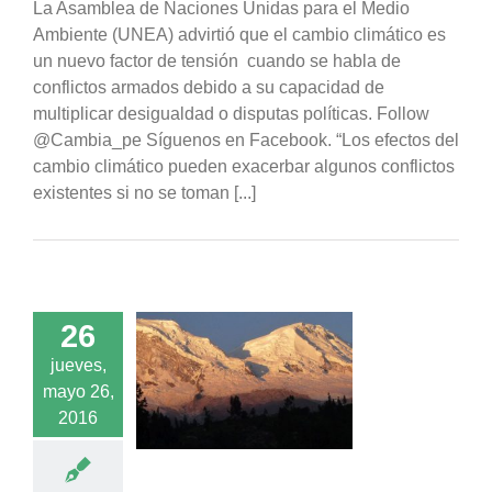
La Asamblea de Naciones Unidas para el Medio
Ambiente (UNEA) advirtió que el cambio climático es
un nuevo factor de tensión cuando se habla de
conflictos armados debido a su capacidad de
multiplicar desigualdad o disputas políticas. Follow
@Cambia_pe Síguenos en Facebook. “Los efectos del
cambio climático pueden exacerbar algunos conflictos
existentes si no se toman [...]
26
que Nacional
jueves,
án en la lista de
mayo 26,
onio Mundial en
 debido al cambio
2016
climático
acados
Noticias