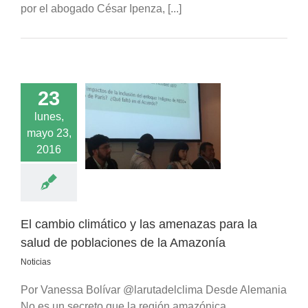
por el abogado César Ipenza, [...]
23
o climático y las
lunes,
 para la salud de
mayo 23,
aciones de la
2016
Amazonía
Noticias
El cambio climático y las amenazas para la
salud de poblaciones de la Amazonía
Noticias
Por Vanessa Bolívar @larutadelclima Desde Alemania
No es un secreto que la región amazónica,