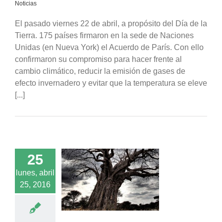
Noticias
El pasado viernes 22 de abril, a propósito del Día de la
Tierra. 175 países firmaron en la sede de Naciones
Unidas (en Nueva York) el Acuerdo de París. Con ello
confirmaron su compromiso para hacer frente al
cambio climático, reducir la emisión de gases de
efecto invernadero y evitar que la temperatura se eleve
[...]
25
lunes, abril
l cambio climático
25, 2016
an a los árboles
ndes del planeta
acados
Noticias