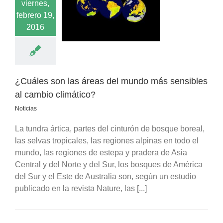
viernes,
son las áreas del
febrero 19,
ás sensibles al
io climático?
2016
Noticias
¿Cuáles son las áreas del mundo más sensibles
al cambio climático?
Noticias
La tundra ártica, partes del cinturón de bosque boreal,
las selvas tropicales, las regiones alpinas en todo el
mundo, las regiones de estepa y pradera de Asia
Central y del Norte y del Sur, los bosques de América
del Sur y el Este de Australia son, según un estudio
publicado en la revista Nature, las [...]