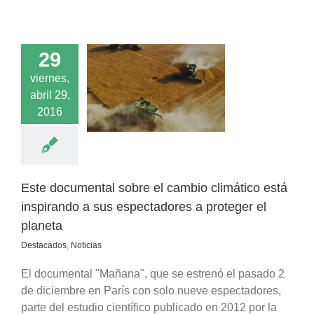
29
cumental sobre el
viernes,
 climático está
abril 29,
pirando a sus
ores a proteger el
2016
planeta
acados
Noticias
Este documental sobre el cambio climático está
inspirando a sus espectadores a proteger el
planeta
Destacados
,
Noticias
El documental "Mañana", que se estrenó el pasado 2
de diciembre en París con solo nueve espectadores,
parte del estudio científico publicado en 2012 por la