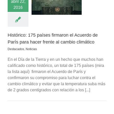
abril 22,
ra hacer frente al
2016
bio climático
acados
Noticias
Histórico: 175 países firmaron el Acuerdo de
París para hacer frente al cambio climático
Destacados
,
Noticias
En el Día de la Tierra y en un hecho que muchos han
calificado como histórico, un total de 175 países (mira
la lista aquí) firmaron el Acuerdo de París y
confirmaron su compromiso para luchar contra el
cambio climático y evitar que la temperatura suba más
de 2 grados centígrados con relación a los [...]