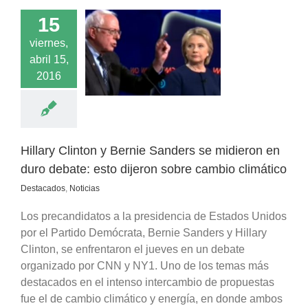
15
 Clinton y Bernie
viernes,
s se midieron en
abril 15,
ate: esto dijeron
2016
cambio climático
acados
Noticias
Hillary Clinton y Bernie Sanders se midieron en
duro debate: esto dijeron sobre cambio climático
Destacados
,
Noticias
Los precandidatos a la presidencia de Estados Unidos
por el Partido Demócrata, Bernie Sanders y Hillary
Clinton, se enfrentaron el jueves en un debate
organizado por CNN y NY1. Uno de los temas más
destacados en el intenso intercambio de propuestas
fue el de cambio climático y energía, en donde ambos