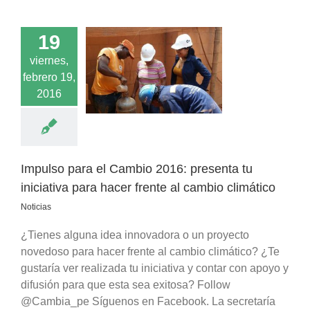
19
o para el Cambio
viernes,
senta tu iniciativa
febrero 19,
hacer frente al
2016
bio climático
Noticias
Impulso para el Cambio 2016: presenta tu
iniciativa para hacer frente al cambio climático
Noticias
¿Tienes alguna idea innovadora o un proyecto
novedoso para hacer frente al cambio climático? ¿Te
gustaría ver realizada tu iniciativa y contar con apoyo y
difusión para que esta sea exitosa? Follow
@Cambia_pe Síguenos en Facebook. La secretaría