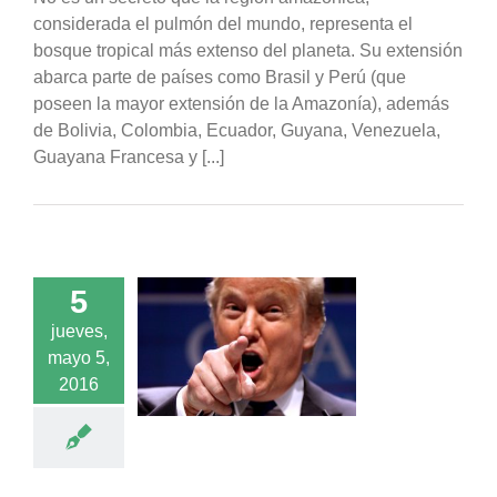
considerada el pulmón del mundo, representa el
bosque tropical más extenso del planeta. Su extensión
abarca parte de países como Brasil y Perú (que
poseen la mayor extensión de la Amazonía), además
de Bolivia, Colombia, Ecuador, Guyana, Venezuela,
Guayana Francesa y [...]
5
jueves,
s lo que piensa
mayo 5,
 Trump sobre el
bio climático
2016
acados
Noticias