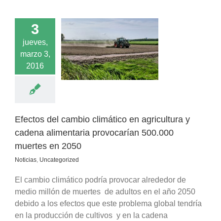
3
tos del cambio
jueves,
o en agricultura y
marzo 3,
na alimentaria
carían 500.000
2016
rtes en 2050
s
Uncategorized
Efectos del cambio climático en agricultura y
cadena alimentaria provocarían 500.000
muertes en 2050
Noticias
,
Uncategorized
El cambio climático podría provocar alrededor de
medio millón de muertes de adultos en el año 2050
debido a los efectos que este problema global tendría
en la producción de cultivos y en la cadena