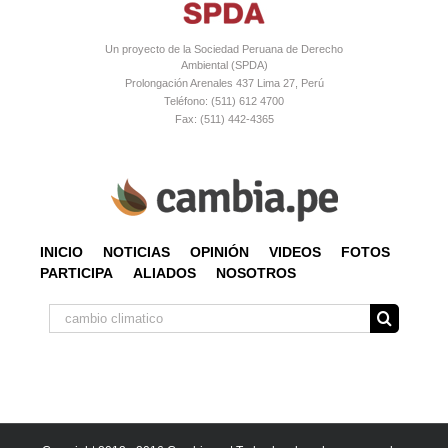
Un proyecto de la Sociedad Peruana de Derecho
Ambiental (SPDA)
Prolongación Arenales 437 Lima 27, Perú
Teléfono: (511) 612 4700
Fax: (511) 442-4365
INICIO
NOTICIAS
OPINIÓN
VIDEOS
FOTOS
PARTICIPA
ALIADOS
NOSOTROS
Buscar: