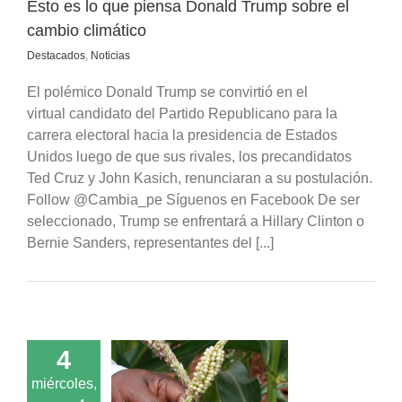
Esto es lo que piensa Donald Trump sobre el
cambio climático
Destacados
,
Noticias
El polémico Donald Trump se convirtió en el
virtual candidato del Partido Republicano para la
carrera electoral hacia la presidencia de Estados
Unidos luego de que sus rivales, los precandidatos
Ted Cruz y John Kasich, renunciaran a su postulación.
Follow @Cambia_pe Síguenos en Facebook De ser
seleccionado, Trump se enfrentará a Hillary Clinton o
Bernie Sanders, representantes del [...]
4
undial: escasez
agua amenaza
miércoles,
ento económico y