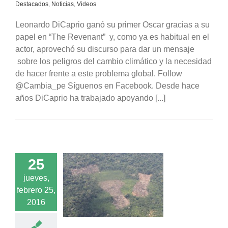
Destacados
,
Noticias
,
Videos
Leonardo DiCaprio ganó su primer Oscar gracias a su
papel en “The Revenant” y, como ya es habitual en el
actor, aprovechó su discurso para dar un mensaje
sobre los peligros del cambio climático y la necesidad
de hacer frente a este problema global. Follow
@Cambia_pe Síguenos en Facebook. Desde hace
años DiCaprio ha trabajado apoyando [...]
25
ones 2016: ¿Qué
jueves,
oportunidades hay
febrero 25,
lación al cambio
2016
climático?
acados
Noticias