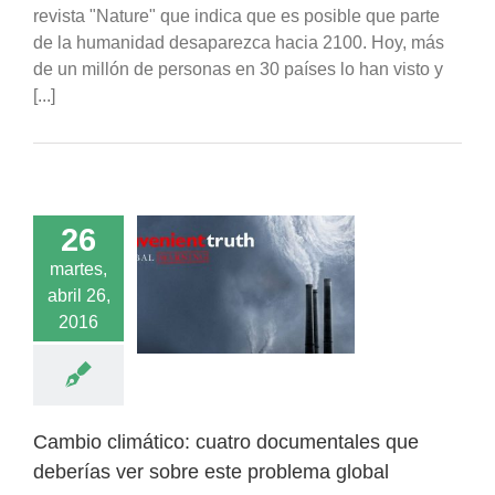
revista "Nature" que indica que es posible que parte
de la humanidad desaparezca hacia 2100. Hoy, más
de un millón de personas en 30 países lo han visto y
[...]
26
climático: cuatro
martes,
mentales que
abril 26,
s ver sobre este
2016
blema global
Noticias
Cambio climático: cuatro documentales que
deberías ver sobre este problema global