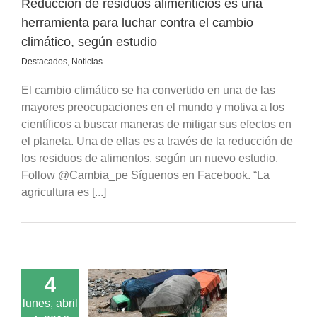
Reducción de residuos alimenticios es una
herramienta para luchar contra el cambio
climático, según estudio
Destacados
,
Noticias
El cambio climático se ha convertido en una de las
mayores preocupaciones en el mundo y motiva a los
científicos a buscar maneras de mitigar sus efectos en
el planeta. Una de ellas es a través de la reducción de
los residuos de alimentos, según un nuevo estudio.
Follow @Cambia_pe Síguenos en Facebook. “La
agricultura es [...]
4
limático amenaza
lunes, abril
$24,2 billones de