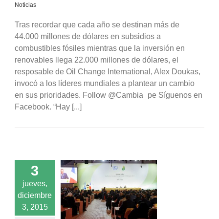
Noticias
Tras recordar que cada año se destinan más de
44.000 millones de dólares en subsidios a
combustibles fósiles mientras que la inversión en
renovables llega 22.000 millones de dólares, el
resposable de Oil Change International, Alex Doukas,
invocó a los líderes mundiales a plantear un cambio
en sus prioridades. Follow @Cambia_pe Síguenos en
Facebook. “Hay [...]
3
ía a día: así se
jueves,
an a cabo las
diciembre
iaciones en la
3, 2015
bre del clima