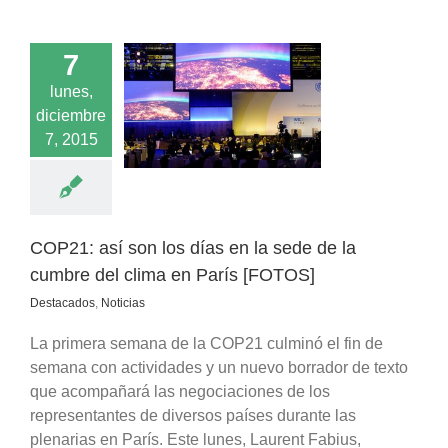
7
así son los días
lunes,
ede de la cumbre
diciembre
clima en París
7, 2015
[FOTOS]
acados
Noticias
COP21: así son los días en la sede de la
cumbre del clima en París [FOTOS]
Destacados
,
Noticias
La primera semana de la COP21 culminó el fin de
semana con actividades y un nuevo borrador de texto
que acompañará las negociaciones de los
representantes de diversos países durante las
plenarias en París. Este lunes, Laurent Fabius,