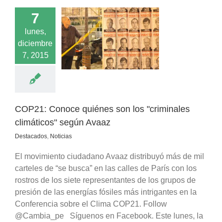
7
lunes,
 Conoce quiénes
diciembre
os "criminales
cos" según Avaaz
7, 2015
acados
Noticias
COP21: Conoce quiénes son los "criminales
climáticos" según Avaaz
Destacados
,
Noticias
El movimiento ciudadano Avaaz distribuyó más de mil
carteles de “se busca” en las calles de París con los
rostros de los siete representantes de los grupos de
presión de las energías fósiles más intrigantes en la
Conferencia sobre el Clima COP21. Follow
@Cambia_pe Síguenos en Facebook. Este lunes, la