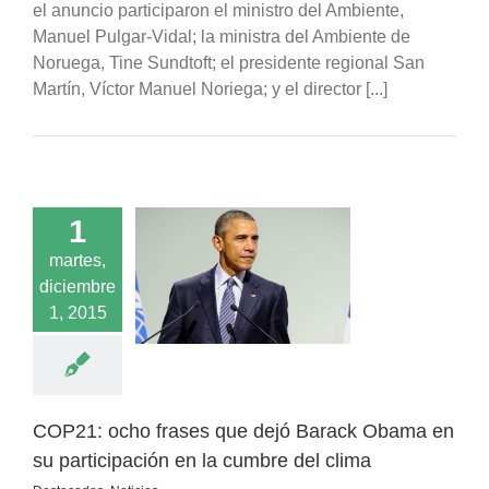
el anuncio participaron el ministro del Ambiente,
Manuel Pulgar-Vidal; la ministra del Ambiente de
Noruega, Tine Sundtoft; el presidente regional San
Martín, Víctor Manuel Noriega; y el director [...]
1
ocho frases que
martes,
rack Obama en su
diciembre
ación en la cumbre
1, 2015
del clima
acados
Noticias
COP21: ocho frases que dejó Barack Obama en
su participación en la cumbre del clima