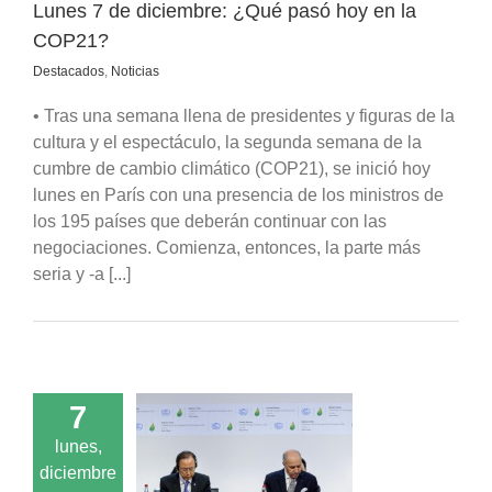
Lunes 7 de diciembre: ¿Qué pasó hoy en la
COP21?
Destacados
,
Noticias
• Tras una semana llena de presidentes y figuras de la
cultura y el espectáculo, la segunda semana de la
cumbre de cambio climático (COP21), se inició hoy
lunes en París con una presencia de los ministros de
los 195 países que deberán continuar con las
negociaciones. Comienza, entonces, la parte más
seria y -a [...]
7
lunes,
la segunda semana
diciembre
 COP21: “No hay