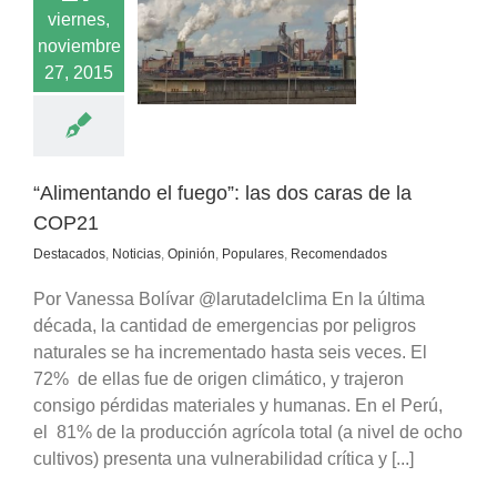
ndo el fuego”: las
viernes,
ras de la COP21
noviembre
cados
Noticias
27, 2015
ión
Populares
comendados
“Alimentando el fuego”: las dos caras de la
COP21
Destacados
,
Noticias
,
Opinión
,
Populares
,
Recomendados
Por Vanessa Bolívar @larutadelclima En la última
década, la cantidad de emergencias por peligros
naturales se ha incrementado hasta seis veces. El
72% de ellas fue de origen climático, y trajeron
consigo pérdidas materiales y humanas. En el Perú,
el 81% de la producción agrícola total (a nivel de ocho
cultivos) presenta una vulnerabilidad crítica y [...]