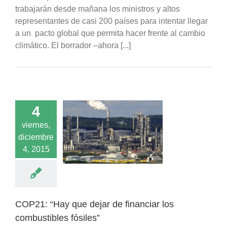
trabajarán desde mañana los ministros y altos
representantes de casi 200 países para intentar llegar
a un pacto global que permita hacer frente al cambio
climático. El borrador –ahora [...]
4
viernes,
“Hay que dejar de
diciembre
r los combustibles
fósiles”
4, 2015
Noticias
COP21: “Hay que dejar de financiar los
combustibles fósiles”