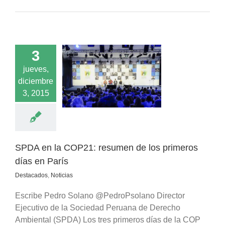
3
jueves,
 en la COP21:
diciembre
 de los primeros
as en París
3, 2015
acados
Noticias
SPDA en la COP21: resumen de los primeros
días en París
Destacados
,
Noticias
Escribe Pedro Solano @PedroPsolano Director
Ejecutivo de la Sociedad Peruana de Derecho
Ambiental (SPDA) Los tres primeros días de la COP