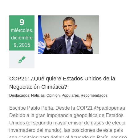
9
: ¿Qué quiere
miércoles,
os Unidos de la
diciembre
ación Climática?
9, 2015
cados
Noticias
ión
Populares
comendados
COP21: ¿Qué quiere Estados Unidos de la
Negociación Climática?
Destacados
,
Noticias
,
Opinión
,
Populares
,
Recomendados
Escribe Pablo Peña, Desde la COP21 @pablopenaa
Debido a la gran importancia geopolítica de Estados
Unidos (el segundo mayor emisor de gases de efecto
invernadero del mundo), las posiciones de este país
son capitales para definir el Acuerdo de París, por eso