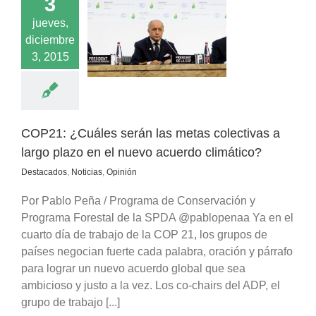
3
Cuáles serán las
jueves,
olectivas a largo
diciembre
 el nuevo acuerdo
climático?
3, 2015
cados
Noticias
Opinión
COP21: ¿Cuáles serán las metas colectivas a
largo plazo en el nuevo acuerdo climático?
Destacados
,
Noticias
,
Opinión
Por Pablo Peña / Programa de Conservación y
Programa Forestal de la SPDA @pablopenaa Ya en el
cuarto día de trabajo de la COP 21, los grupos de
países negocian fuerte cada palabra, oración y párrafo
para lograr un nuevo acuerdo global que sea
ambicioso y justo a la vez. Los co-chairs del ADP, el
grupo de trabajo [...]