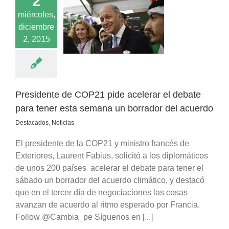
2
te de COP21 pide
miércoles,
r el debate para
diciembre
 esta semana un
2, 2015
dor del acuerdo
acados
Noticias
Presidente de COP21 pide acelerar el debate
para tener esta semana un borrador del acuerdo
Destacados
,
Noticias
El presidente de la COP21 y ministro francés de
Exteriores, Laurent Fabius, solicitó a los diplomáticos
de unos 200 países acelerar el debate para tener el
sábado un borrador del acuerdo climático, y destacó
que en el tercer día de negociaciones las cosas
avanzan de acuerdo al ritmo esperado por Francia.
Follow @Cambia_pe Síguenos en [...]