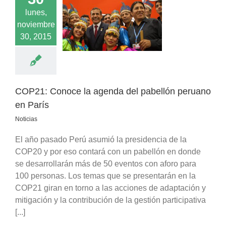
lunes,
Conoce la agenda
noviembre
ellón peruano en
París
30, 2015
Noticias
COP21: Conoce la agenda del pabellón peruano
en París
Noticias
El año pasado Perú asumió la presidencia de la
COP20 y por eso contará con un pabellón en donde
se desarrollarán más de 50 eventos con aforo para
100 personas. Los temas que se presentarán en la
COP21 giran en torno a las acciones de adaptación y
mitigación y la contribución de la gestión participativa
[...]