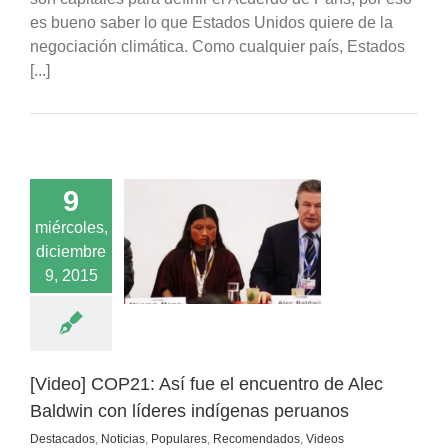
es bueno saber lo que Estados Unidos quiere de la
negociación climática. Como cualquier país, Estados
[...]
9
COP21: Así fue el
o de Alec Baldwin
miércoles,
deres indígenas
diciembre
peruanos
9, 2015
cados
Noticias
s
Recomendados
Videos
[Video] COP21: Así fue el encuentro de Alec
Baldwin con líderes indígenas peruanos
Destacados
,
Noticias
,
Populares
,
Recomendados
,
Videos