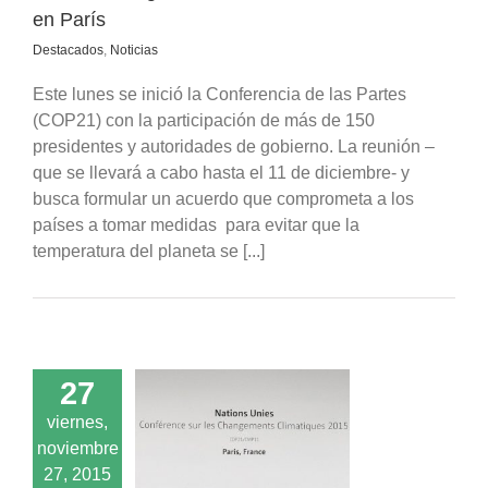
en París
Destacados
,
Noticias
Este lunes se inició la Conferencia de las Partes
(COP21) con la participación de más de 150
presidentes y autoridades de gobierno. La reunión –
que se llevará a cabo hasta el 11 de diciembre- y
busca formular un acuerdo que comprometa a los
países a tomar medidas para evitar que la
temperatura del planeta se [...]
27
se espera de la
viernes,
COP21?
noviembre
cados
Noticias
27, 2015
ión
Populares