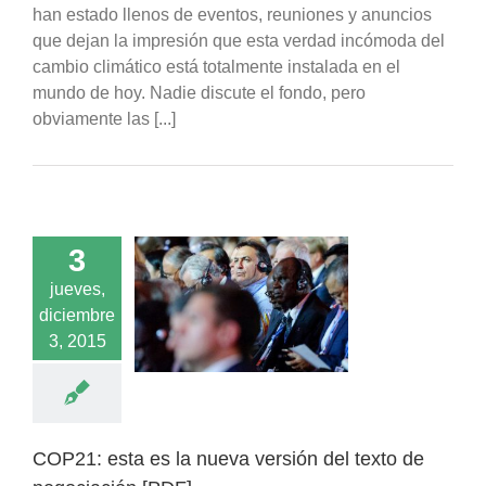
han estado llenos de eventos, reuniones y anuncios
que dejan la impresión que esta verdad incómoda del
cambio climático está totalmente instalada en el
mundo de hoy. Nadie discute el fondo, pero
obviamente las [...]
3
jueves,
esta es la nueva
diciembre
ón del texto de
ciación [PDF]
3, 2015
Noticias
COP21: esta es la nueva versión del texto de