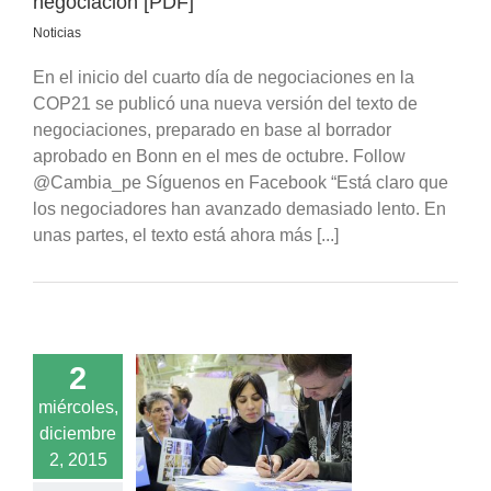
negociación [PDF]
Noticias
En el inicio del cuarto día de negociaciones en la
COP21 se publicó una nueva versión del texto de
negociaciones, preparado en base al borrador
aprobado en Bonn en el mes de octubre. Follow
@Cambia_pe Síguenos en Facebook “Está claro que
los negociadores han avanzado demasiado lento. En
unas partes, el texto está ahora más [...]
2
: las mejores
miércoles,
s de los primeros
diciembre
e la cumbre del
ima en París
2, 2015
dos
Fotos
Galería