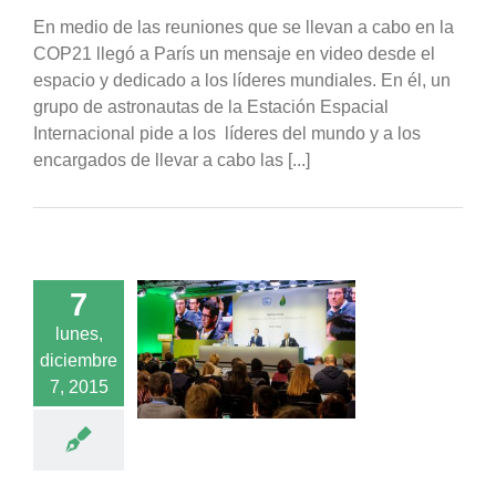
En medio de las reuniones que se llevan a cabo en la
COP21 llegó a París un mensaje en video desde el
espacio y dedicado a los líderes mundiales. En él, un
grupo de astronautas de la Estación Espacial
Internacional pide a los líderes del mundo y a los
encargados de llevar a cabo las [...]
7
lunes,
7 de diciembre:
diciembre
pasó hoy en la
COP21?
7, 2015
acados
Noticias