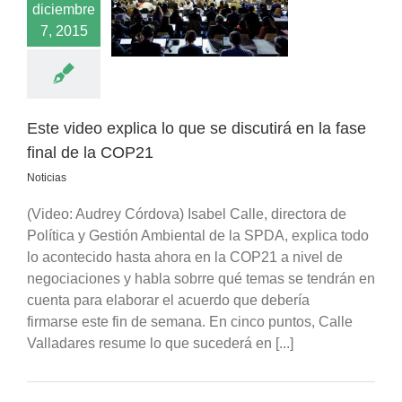
diciembre
irá en la fase final
e la COP21
7, 2015
Noticias
Este video explica lo que se discutirá en la fase
final de la COP21
Noticias
(Video: Audrey Córdova) Isabel Calle, directora de
Política y Gestión Ambiental de la SPDA, explica todo
lo acontecido hasta ahora en la COP21 a nivel de
negociaciones y habla sobrre qué temas se tendrán en
cuenta para elaborar el acuerdo que debería
firmarse este fin de semana. En cinco puntos, Calle
Valladares resume lo que sucederá en [...]