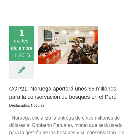
1
Noruega aportará
martes,
 millones para la
diciembre
ación de bosques
1, 2015
en el Perú
acados
Noticias
COP21: Noruega aportará unos $5 millones
para la conservación de bosques en el Perú
Destacados
,
Noticias
Noruega oficializó la entrega de cinco millones de
dólares al Gobierno Peruano, monto que será usado
para la gestión de los bosques y su conservación. En