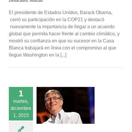
Destacados
,
Noticias
El presidente de Estados Unidos, Barack Obama,
cerró su participación en la COP21 y destacó
nuevamente la importancia de llegar a un acuerdo
global que permita hacer frente al cambio climático, y
mostró su confianza en que su sucesor en la Casa
Blanca trabajará en línea con el compromiso al que
llegue Washington en la [...]
1
1: Bill Gates
martes,
ó nuevo proyecto
diciembre
ducción de energía
1, 2015
limpia
Noticias