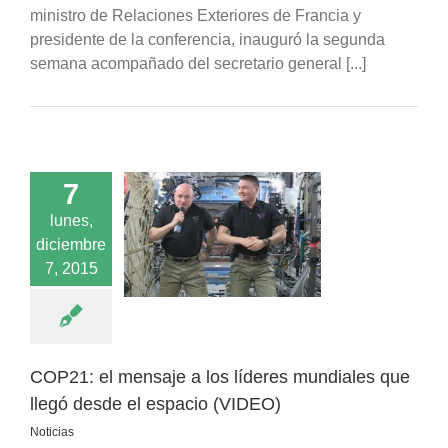
ministro de Relaciones Exteriores de Francia y
presidente de la conferencia, inauguró la segunda
semana acompañado del secretario general [...]
7
el mensaje a los
lunes,
s mundiales que
diciembre
desde el espacio
7, 2015
(VIDEO)
Noticias
COP21: el mensaje a los líderes mundiales que
llegó desde el espacio (VIDEO)
Noticias