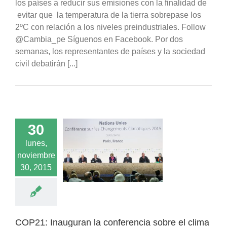
los países a reducir sus emisiones con la finalidad de
evitar que la temperatura de la tierra sobrepase los
2ºC con relación a los niveles preindustriales. Follow
@Cambia_pe Síguenos en Facebook. Por dos
semanas, los representantes de países y la sociedad
civil debatirán [...]
30
lunes,
: Inauguran la
noviembre
cia sobre el clima
en París
30, 2015
acados
Noticias
COP21: Inauguran la conferencia sobre el clima