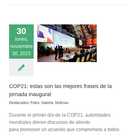
30
 estas son las
lunes,
es frases de la
noviembre
ada inaugural
30, 2015
dos
Fotos
Galería
Noticias
COP21: estas son las mejores frases de la
jornada inaugural
Destacados
,
Fotos
,
Galería
,
Noticias
Durante el primer día de la COP21, autoridades
mundiales dieron discursos de aliento
para promover un acuerdo que comprometa a todos