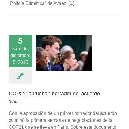
“Policía Climática” de Avaaz, [...]
5
sábado,
prueban borrador
diciembre
el acuerdo
5, 2015
Noticias
COP21: aprueban borrador del acuerdo
Noticias
Con la aprobación de un primer borrador del acuerdo
culminó la primera semana de negociaciones de la
COP21 que se lleva en París. Sobre este documento