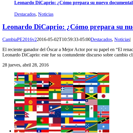
Leonardo DiCaprio: ¿Cómo prepara su nuevo documental
Destacados
,
Noticias
Leonardo DiCaprio: ¿Cómo prepara su nu
CambiaPE2016v2
2016-05-02T10:59:33-05:00
Destacados
,
Noticias
|
El reciente ganador del Óscar a Mejor Actor por su papel en “El ren
Leonardo DiCaprio: este fue su contundente discurso sobre cambio cli
28
jueves, abril 28, 2016