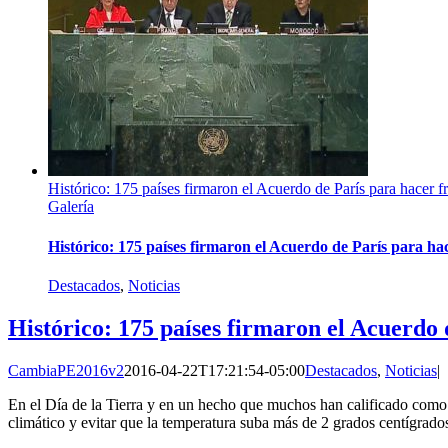
Histórico: 175 países firmaron el Acuerdo de París para hacer f
Galería
Histórico: 175 países firmaron el Acuerdo de París para hac
Destacados
,
Noticias
Histórico: 175 países firmaron el Acuerdo 
CambiaPE2016v2
2016-04-22T17:21:54-05:00
Destacados
,
Noticias
|
En el Día de la Tierra y en un hecho que muchos han calificado como h
climático y evitar que la temperatura suba más de 2 grados centígrados 